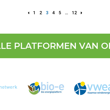
1
2
3
4
5
...
12
LLE PLATFORMEN VAN O