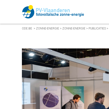
ODE.BE
>
ZONNE-ENERGIE
>
ZONNE-ENERGIE
>
PUBLICATIES
>